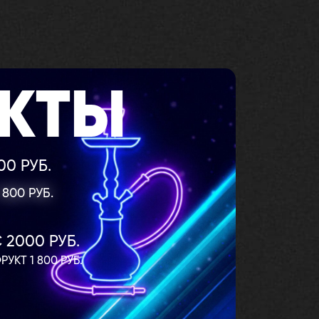
КТЫ
П
00 РУБ.
РАЗЛ
800 РУБ.
CROR
2000 РУБ.
КТ 1 800 РУБ.