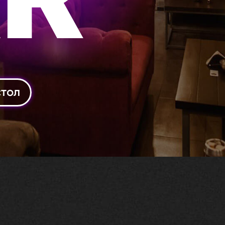
R
стол